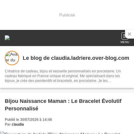
Publicité
MENU
Le blog de claudia.ladriere.over-blog.com
Créatrice de cadeau, bijou et vaisselle personnalisés en porcelaine. Un
cadeau fabriqué en France unique et original. Me spécialisant dans les
bijoux, je crée des pendentifs et bracelets, en porcelaine. Je les
personnalise en peignant ou gravant les prénoms et les silhouettes en
dessin naïf. J'utilise cette technique pour différents supports comme des
plaques de maison, des pendentifs, des bracelets, des plaques de chambre
pour enfant, des tasses, etc J'utilise de la peinture spécifique qui nécessite
Bijou Naissance Maman : Le Bracelet Évolutif
une cuisson à très haute température (820 °C).
Personnalisé
Publié le 30/07/2026 à 14:46
Par
claudia